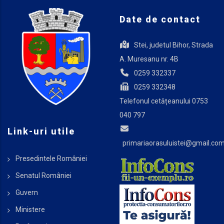
Date de contact
Stei, judetul Bihor, Strada
A. Muresanu nr. 4B
0259 332337
0259 332348
Telefonul cetățeanului 0753
040 797
Link-uri utile
primariaorasuluistei@gmail.co
Presedintele României
Senatul României
Guvern
Ministere