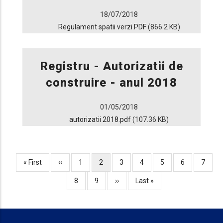
18/07/2018
Regulament spatii verzi.PDF
(866.2 KB)
Registru - Autorizatii de
construire - anul 2018
01/05/2018
autorizatii 2018.pdf
(107.36 KB)
Prima
« First
Pagina
‹‹
Page
1
Pagina
2
Page
3
Page
4
Page
5
Page
6
Page
7
Paginare
pagină
anterioară
curentă
Page
8
Page
9
Pagina
››
Ultima
Last »
următoare
pagină