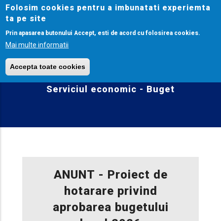
Mergi
Folosim cookies pentru a imbunatati experiemta
ta pe site
la
conţinutul
Prin apasarea butonului Accept, esti de acord cu folosirea cookies.
principal
Mai multe informatii
Accepta toate cookies
Withdraw consent
Serviciul economic - Buget
ANUNT - Proiect de
hotarare privind
aprobarea bugetului