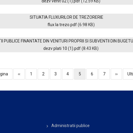
dezv venit 02 (1).pdf
(12.59 KB)
SITUATIA FLUXURILOR DE TREZORERIE
flux la trezo.pdf
(6.98 KB)
II PUBLICE FINANTATE DIN VENITURI PROPRII SI SUBVENTII DIN BUG
dezv plati 10 (1).pdf
(8.43 KB)
gina
Pagina
‹‹
Page
1
Page
2
Page
3
Page
4
Pagina
5
Page
6
Page
7
Pagina
››
Ul
Ult
anterioară
curentă
următoar
pa
Administratii publice