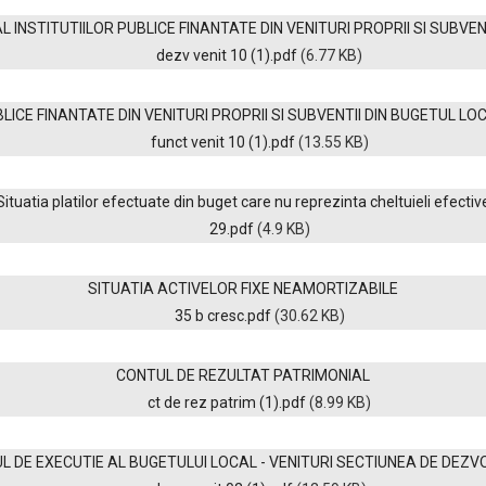
L INSTITUTIILOR PUBLICE FINANTATE DIN VENITURI PROPRII SI SUBVEN
dezv venit 10 (1).pdf
(6.77 KB)
LICE FINANTATE DIN VENITURI PROPRII SI SUBVENTII DIN BUGETUL L
funct venit 10 (1).pdf
(13.55 KB)
Situatia platilor efectuate din buget care nu reprezinta cheltuieli efectiv
29.pdf
(4.9 KB)
SITUATIA ACTIVELOR FIXE NEAMORTIZABILE
35 b cresc.pdf
(30.62 KB)
CONTUL DE REZULTAT PATRIMONIAL
ct de rez patrim (1).pdf
(8.99 KB)
L DE EXECUTIE AL BUGETULUI LOCAL - VENITURI SECTIUNEA DE DEZV