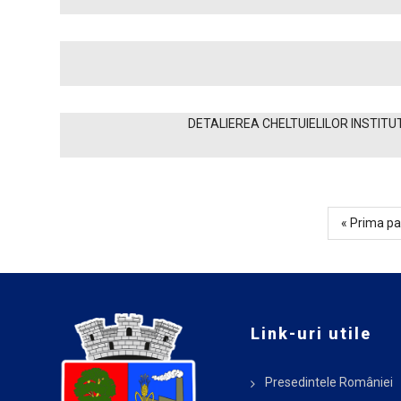
DETALIEREA CHELTUIELILOR INSTITUT
Prima
« Prima pa
Paginare
pagină
Link-uri utile
Presedintele României