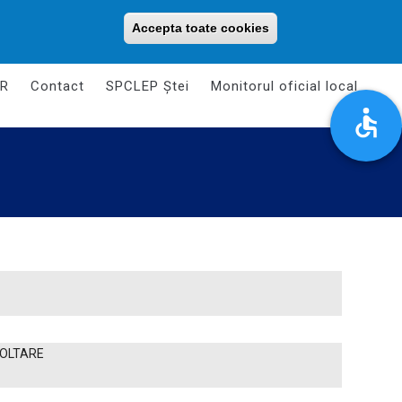
Luni - Vineri: 08:00 - 16:00
primariaorasuluistei@gmail.com
Accepta toate cookies
Withdraw consent
R
Contact
SPCLEP Ștei
Monitorul oficial local
VOLTARE