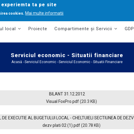
 experiemta ta pe site
Mai multe informatii
sirea cookies.
ul local
Proiecte
Compartimente și Servicii
GDP
Serviciul economic - Situatii financiare
Acasă
-
Serviciul Economic
-
Serviciul Economic - Situatii Financiare
Breadcrumb
BILANT 31.12.2012
Visual FoxPro.pdf
(20.3 KB)
 DE EXECUTIE AL BUGETULUI LOCAL - CHELTUIELI SECTIUNEA DE DEZ
dezv plati 02 (1).pdf
(20.78 KB)