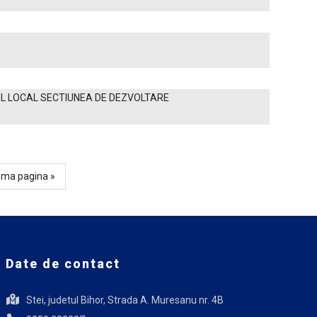
ETUL LOCAL SECTIUNEA DE DEZVOLTARE
tima
ima pagina »
e
gină
Date de contact
Stei, judetul Bihor, Strada A. Muresanu nr. 4B