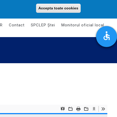
Luni - Vineri: 08:00 - 16:00
primariaorasuluistei@gmail.com
Accepta toate cookies
Withdraw consent
R
Contact
SPCLEP Ștei
Monitorul oficial local