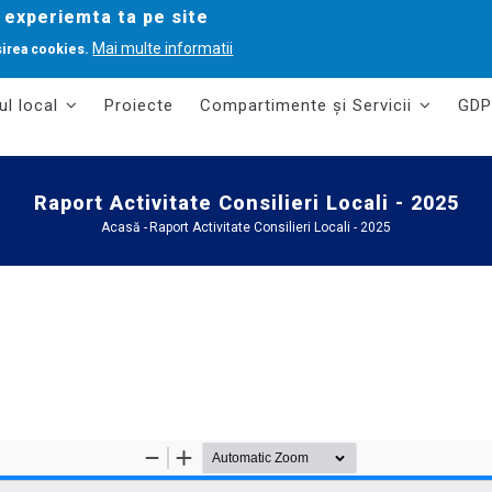
 experiemta ta pe site
Mai multe informatii
sirea cookies.
ul local
Proiecte
Compartimente și Servicii
GDP
Raport Activitate Consilieri Locali - 2025
Acasă
-
Raport Activitate Consilieri Locali - 2025
Breadcrumb