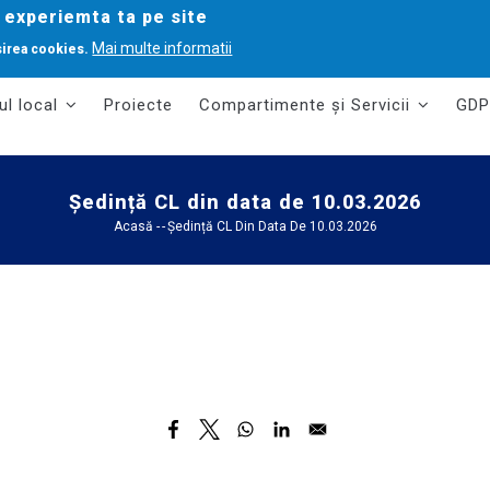
 experiemta ta pe site
Mai multe informatii
sirea cookies.
ul local
Proiecte
Compartimente și Servicii
GDP
Ședință CL din data de 10.03.2026
Acasă
-
-
Ședință CL Din Data De 10.03.2026
Breadcrumb