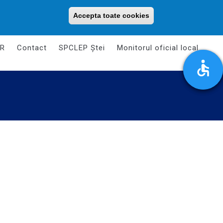
Luni - Vineri: 08:00 - 16:00
primariaorasuluistei@gmail.com
Accepta toate cookies
Withdraw consent
R
Contact
SPCLEP Ștei
Monitorul oficial local