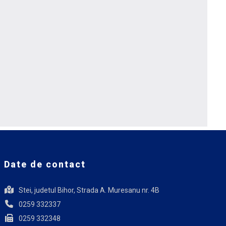
Date de contact
Stei, judetul Bihor, Strada A. Muresanu nr. 4B
0259 332337
0259 332348