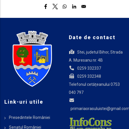
Date de contact
Stei, judetul Bihor, Strada
A. Muresanu nr. 4B
0259 332337
0259 332348
Telefonul cetățeanului 0753
040 797
Link-uri utile
primariaorasuluistei@gmail.co
Presedintele României
Senatul României