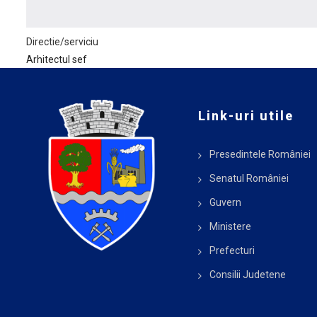
Directie/serviciu
Arhitectul sef
Link-uri utile
Presedintele României
Senatul României
Guvern
Ministere
Prefecturi
Consilii Judetene