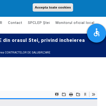
Luni - Vineri: 08:00 - 16:00
primariaorasuluistei@gmail.com
Accepta toate cookies
Withdraw consent
R
Contact
SPCLEP Ștei
Monitorul oficial local
n orasul Stei, privind incheierea
heierea CONTRACTELOR DE SALUBRIZARE