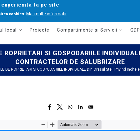
 experiemta ta pe site
Mai multe informatii
sirea cookies.
ul local
Proiecte
Compartimente și Servicii
GDP
 ROPRIETARI SI GOSPODARIILE INDIVIDUALE di
CONTRACTELOR DE SALUBRIZARE
ILE DE ROPRIETARI SI GOSPODARIILE INDIVIDUALE Din Orasul Stei, Privind Inc